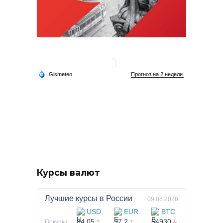
Курсы валют
Лучшие курсы в
России
09.08.2026
USD
EUR
BTC
84.05
97.2
64930
Покупка