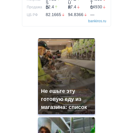
82.4
87.4
64930
Продажа
82.1665
94.8366
—
ЦБ РФ
bankiros.ru
Не ешьте эту
готовую еду из
магазина: список