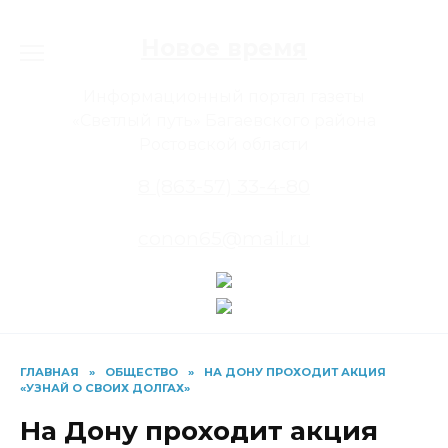
Перейти
к
Новое время
содержанию
Информационный портал газеты
«Светлый путь» Багаевского района
Ростовской области
8 (863-57) 33-4-80
conon65@mail.ru
ГЛАВНАЯ
»
ОБЩЕСТВО
»
НА ДОНУ ПРОХОДИТ АКЦИЯ
«УЗНАЙ О СВОИХ ДОЛГАХ»
На Дону проходит акция