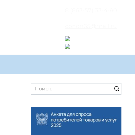
8 (863-57) 33-4-80
conon65@mail.ru
Search
for: