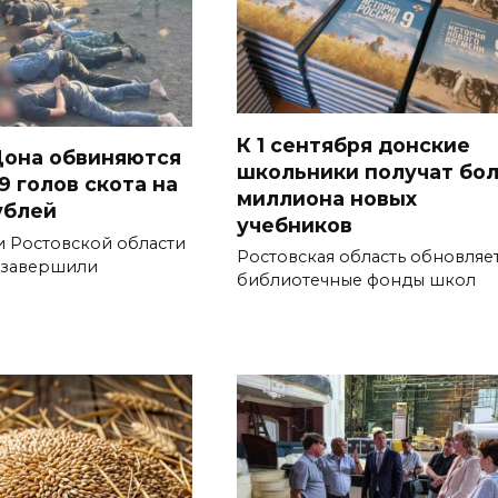
К 1 сентября донские
она обвиняются
школьники получат бо
9 голов скота на
миллиона новых
ублей
учебников
и Ростовской области
Ростовская область обновляе
 завершили
библиотечные фонды школ