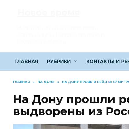
Перейти
Новое время
к
содержанию
Информационный портал газеты
«Светлый путь» Багаевского района
Ростовской области
ГЛАВНАЯ
РУБРИКИ
КОНТАКТЫ И Р
ГЛАВНАЯ
»
НА ДОНУ
»
НА ДОНУ ПРОШЛИ РЕЙДЫ: 57 МИГ
На Дону прошли р
выдворены из Рос