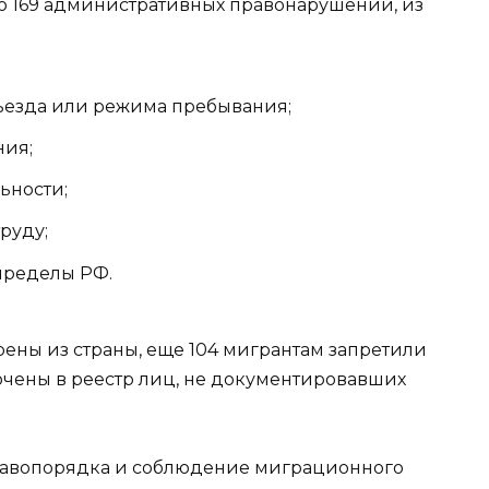
о 169 административных правонарушений, из
ъезда или режима пребывания;
ния;
ьности;
руду;
пределы РФ.
ены из страны, еще 104 мигрантам запретили
ючены в реестр лиц, не документировавших
равопорядка и соблюдение миграционного