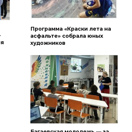
Программа «Краски лета на
-
асфальте» собрала юных
ся
художников
Багаевская молодежь — за