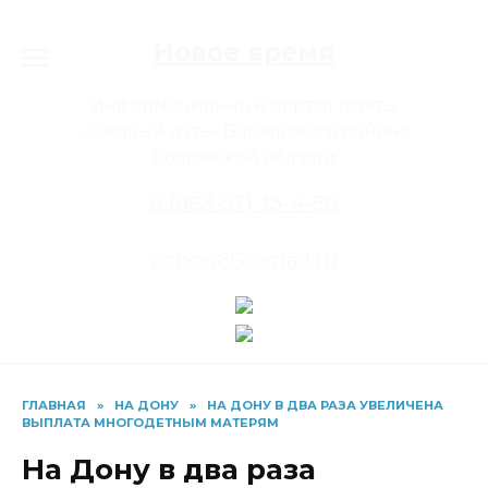
Перейти
к
Новое время
содержанию
Информационный портал газеты
«Светлый путь» Багаевского района
Ростовской области
8 (863-57) 33-4-80
conon65@mail.ru
ГЛАВНАЯ
»
НА ДОНУ
»
НА ДОНУ В ДВА РАЗА УВЕЛИЧЕНА
ВЫПЛАТА МНОГОДЕТНЫМ МАТЕРЯМ
На Дону в два раза