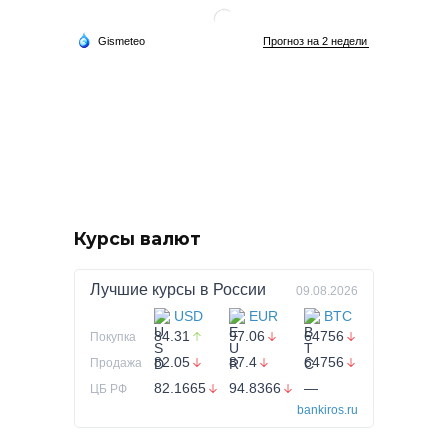
Курсы валют
Лучшие курсы в
России
09.08.2026
USD
EUR
BTC
84.31
97.06
64756
Покупка
82.05
87.4
64756
Продажа
82.1665
94.8366
—
ЦБ РФ
bankiros.ru