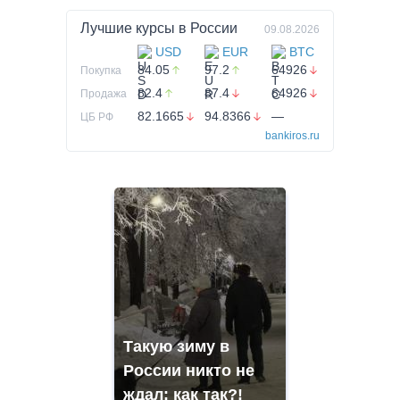
Лучшие курсы в
России
09.08.2026
USD
EUR
BTC
84.05
97.2
64926
Покупка
82.4
87.4
64926
Продажа
82.1665
94.8366
—
ЦБ РФ
bankiros.ru
Такую зиму в
России никто не
ждал: как так?!