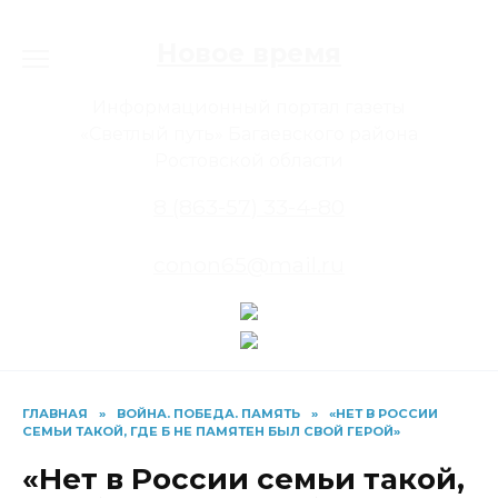
Перейти
к
Новое время
содержанию
Информационный портал газеты
«Светлый путь» Багаевского района
Ростовской области
8 (863-57) 33-4-80
conon65@mail.ru
ГЛАВНАЯ
»
ВОЙНА. ПОБЕДА. ПАМЯТЬ
»
«НЕТ В РОССИИ
СЕМЬИ ТАКОЙ, ГДЕ Б НЕ ПАМЯТЕН БЫЛ СВОЙ ГЕРОЙ»
«Нет в России семьи такой,