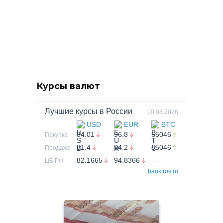
Курсы валют
Лучшие курсы в
России
10.08.2026
USD
EUR
BTC
84.01
96.8
65046
Покупка
81.4
94.2
65046
Продажа
82.1665
94.8366
—
ЦБ РФ
bankiros.ru