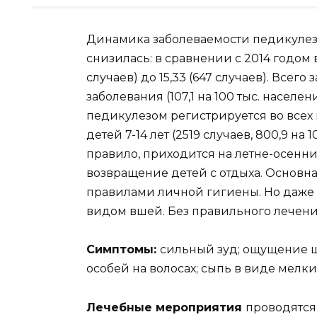
Динамика заболеваемости педикулезо
снизилась: в сравнении с 2014 годом в 1
случаев) до 15,33 (647 случаев). Всего
заболевания (107,1 на 100 тыс. населе
педикулезом регистрируется во всех
детей 7-14 лет (2519 случаев, 800,9 на
правило, приходится на летне-осенни
возвращение детей с отдыха. Основ
правилами личной гигиены. Но даже 
видом вшей. Без правильного лечения
Симптомы:
сильный зуд; ощущение ш
особей на волосах; сыпь в виде мелки
Лечебные мероприятия
проводятся 