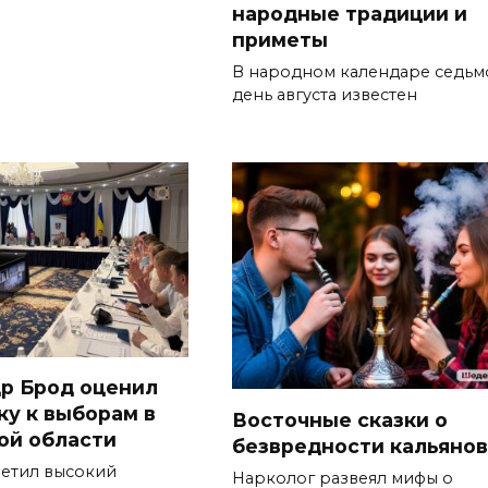
народные традиции и
приметы
В народном календаре седьм
день августа известен
р Брод оценил
ку к выборам в
Восточные сказки о
ой области
безвредности кальянов
метил высокий
Нарколог развеял мифы о