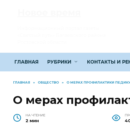
Перейти
Новое время
к
содержанию
Информационный портал газеты
«Светлый путь» Багаевского района
Ростовской области
ГЛАВНАЯ
РУБРИКИ
КОНТАКТЫ И Р
ГЛАВНАЯ
»
ОБЩЕСТВО
»
О МЕРАХ ПРОФИЛАКТИКИ ПЕДИК
О мерах профилак
НА ЧТЕНИЕ
ПР
2 мин
4