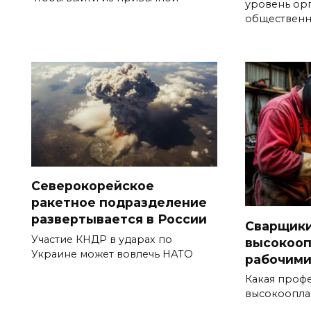
уровень ор
общественн
Северокорейское
ракетное подразделение
развертывается в России
Сварщики
Участие КНДР в ударах по
высокоо
Украине может вовлечь НАТО
рабочими
Какая профе
высокоопла