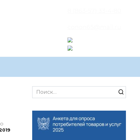
8 (863-57) 33-4-80
conon65@mail.ru
Search
for:
НО
2019