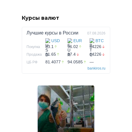
Курсы валют
Лучшие курсы в
России
07.08.2026
USD
EUR
BTC
83.1
96.02
64226
Покупка
81.65
87.4
64226
Продажа
81.4077
94.0585
—
ЦБ РФ
bankiros.ru