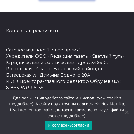
Контакты и реквизиты
Сетевое издание "Новое время"
Учредители ООО «Редакция газеты «Светлый путь»
Юридический и фактический адрес: 346610,
Ростовская область, Багаевский район, ст.
Багаевская ул. Демьяна Бедного 20А
И.О. Директора-главного редактор Обручев Д.А.:
8(863-57)33-5-59
Бухгалтерия, отдел рекламы: 8(863-57)33-4-80
Для повышения удобства сайта мы используем cookies
E-mail редакции: conon65@mail.ru
(
подробнее
). К сайту подключены сервисы Yandex.Metrika,
Сетевое издание "Новое время" зарегистрировано
LiveInternet, top.mail.ru, которые также использует файлы
Федеральной службой по надзору в сфере связи,
cookie (
подробнее
).
информационных технологий и массовых
Я согласен/согласна
коммуникаций.
Регистрационный номер: серия Эл № ФС77-81544 от