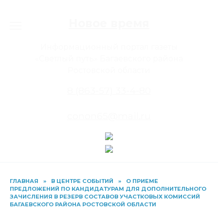
Перейти
к
Новое время
содержанию
Информационный портал газеты
«Светлый путь» Багаевского района
Ростовской области
8 (863-57) 33-4-80
conon65@mail.ru
ГЛАВНАЯ
»
В ЦЕНТРЕ СОБЫТИЙ
»
О ПРИЕМЕ
ПРЕДЛОЖЕНИЙ ПО КАНДИДАТУРАМ ДЛЯ ДОПОЛНИТЕЛЬНОГО
ЗАЧИСЛЕНИЯ В РЕЗЕРВ СОСТАВОВ УЧАСТКОВЫХ КОМИССИЙ
БАГАЕВСКОГО РАЙОНА РОСТОВСКОЙ ОБЛАСТИ