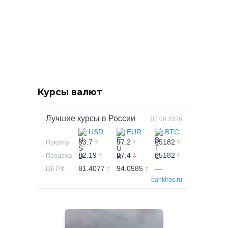
Курсы валют
Лучшие курсы в
России
07.08.2026
USD
EUR
BTC
83.7
97.2
65182
Покупка
82.19
87.4
65182
Продажа
81.4077
94.0585
—
ЦБ РФ
bankiros.ru