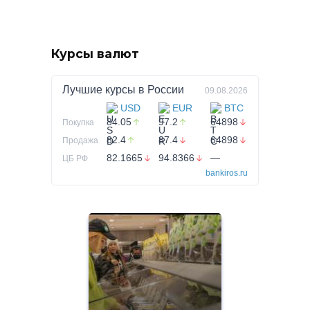
Курсы валют
Лучшие курсы в
России
09.08.2026
USD
EUR
BTC
84.05
97.2
64898
Покупка
82.4
87.4
64898
Продажа
82.1665
94.8366
—
ЦБ РФ
bankiros.ru