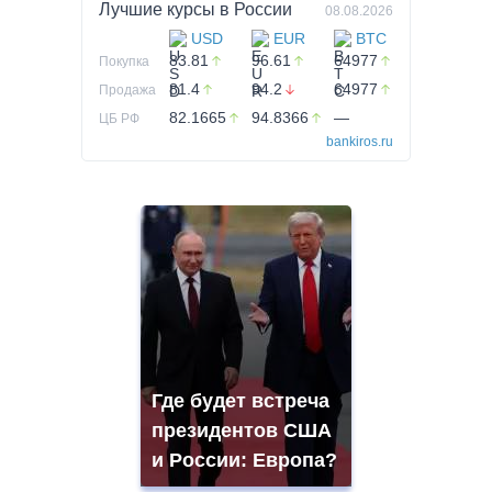
Лучшие курсы в
России
08.08.2026
USD
EUR
BTC
83.81
96.61
64977
Покупка
81.4
94.2
64977
Продажа
82.1665
94.8366
—
ЦБ РФ
bankiros.ru
Где будет встреча
президентов США
и России: Европа?