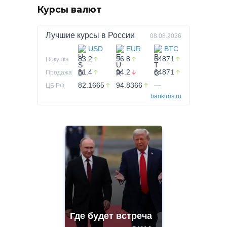
Курсы валют
Лучшие курсы в
России
08.08.2026
USD
EUR
BTC
83.2
96.8
64871
Покупка
81.4
94.2
64871
Продажа
82.1665
94.8366
—
ЦБ РФ
bankiros.ru
Где будет встреча