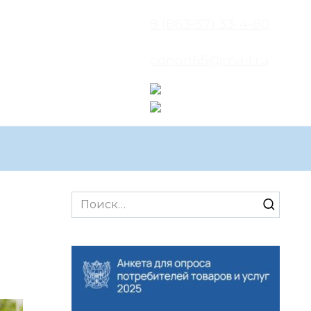
8 (863-57) 33-4-80
conon65@mail.ru
Search
for: