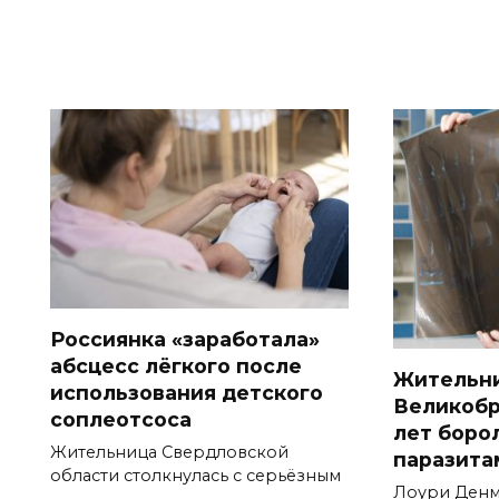
Россиянка «заработала»
абсцесс лёгкого после
Жительн
использования детского
Великобр
соплеотсоса
лет боро
Жительница Свердловской
паразита
области столкнулась с серьёзным
Лоури Денм