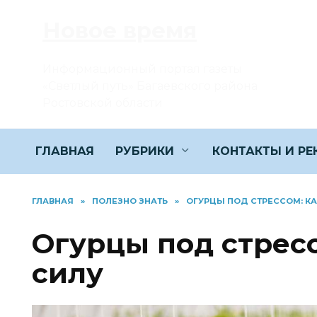
Перейти
Новое время
к
содержанию
Информационный портал газеты
«Светлый путь» Багаевского района
Ростовской области
ГЛАВНАЯ
РУБРИКИ
КОНТАКТЫ И Р
ГЛАВНАЯ
»
ПОЛЕЗНО ЗНАТЬ
»
ОГУРЦЫ ПОД СТРЕССОМ: КА
Огурцы под стресс
силу