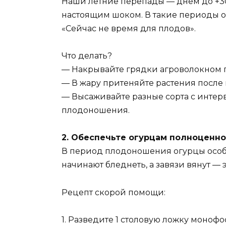
Наши летние перепады — днём до +30°C
настоящим шоком. В такие периоды ог
«Сейчас не время для плодов».
Что делать?
— Накрывайте грядки агроволокном 
— В жару притеняйте растения после 
— Высаживайте разные сорта с интерв
плодоношения.
2. Обеспечьте огурцам полноценно
В период плодоношения огурцы особе
начинают бледнеть, а завязи вянут — 
Рецепт скорой помощи:
1. Разведите 1 столовую ложку монофос