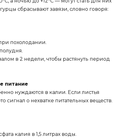
, а ночью до +12°C — могут стать для них
урцы сбрасывают завязи, словно говоря:
при похолодании.
полудня.
алом в 2 недели, чтобы растянуть период
е питание
нно нуждаются в калии. Если листья
это сигнал о нехватке питательных веществ.
фата калия в 1,5 литрах воды.