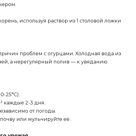
чером.
корень, используя раствор из 1 столовой ложки
а
причин проблем с огурцами. Холодная вода из
язей, а нерегулярный полив — к увяданию
0-25°C).
² каждые 2-3 дня.
езависимо от погоды.
почву или мульчируйте её.
ого урожая