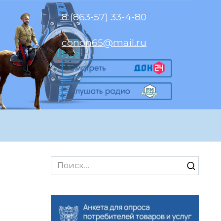
8 (863-57) 33-4-80
conon65@mail.ru
Search
for: