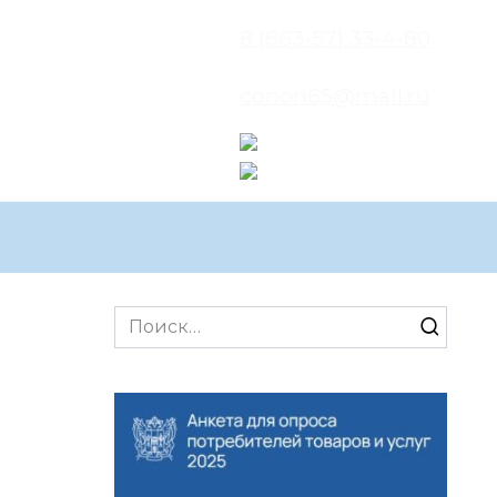
8 (863-57) 33-4-80
conon65@mail.ru
Search
for: