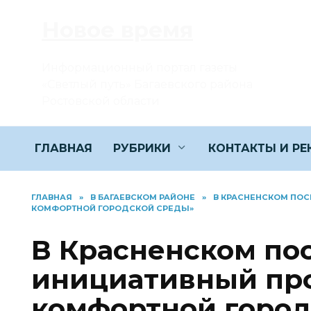
Перейти
Новое время
к
содержанию
Информационный портал газеты
«Светлый путь» Багаевского района
Ростовской области
ГЛАВНАЯ
РУБРИКИ
КОНТАКТЫ И Р
ГЛАВНАЯ
»
В БАГАЕВСКОМ РАЙОНЕ
»
В КРАСНЕНСКОМ ПО
КОМФОРТНОЙ ГОРОДСКОЙ СРЕДЫ»
В Красненском по
инициативный пр
комфортной город