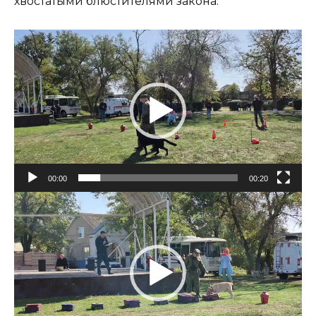
хвостатыми блюстителями закона.
Видеоплеер
00:00
00:20
Видеоплеер