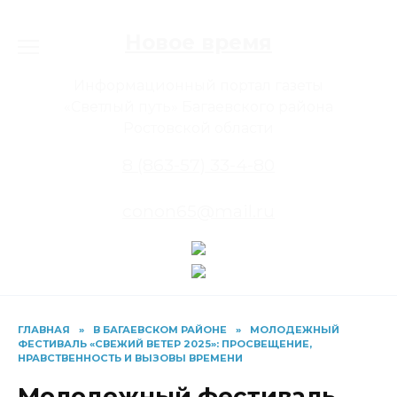
Перейти
к
Новое время
содержанию
Информационный портал газеты
«Светлый путь» Багаевского района
Ростовской области
8 (863-57) 33-4-80
conon65@mail.ru
ГЛАВНАЯ
»
В БАГАЕВСКОМ РАЙОНЕ
»
МОЛОДЕЖНЫЙ
ФЕСТИВАЛЬ «СВЕЖИЙ ВЕТЕР 2025»: ПРОСВЕЩЕНИЕ,
НРАВСТВЕННОСТЬ И ВЫЗОВЫ ВРЕМЕНИ
Молодежный фестиваль