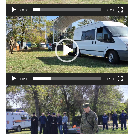
00:00
00:28
Видеоплеер
00:00
00:10