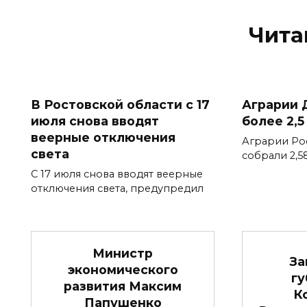
Чита
В Ростовской области с 17
Аграрии 
июля снова вводят
более 2,5
веерные отключения
Аграрии Ро
света
собрали 2,5
С 17 июля снова вводят веерные
отключения света, предупредил
Министр
За
экономического
гу
развития Максим
К
Папушенко