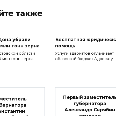
йте также
Дона убрали
Бесплатная юридическ
 млн тонн зерна
помощь
стовской области
Услуги адвокатов оплачивает
8 млн тонн зерна.
областной бюджет Адвокату
Первый заместител
меститель
губернатора
бернатора
Александр Скрябин
онстантин
отметил