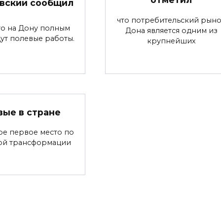
вский сообщил
что потребительский рын
что на Дону полным
Дона является одним из
ут полевые работы.
крупнейших
вые в стране
ре первое место по
ой трансформации