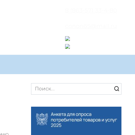
8 (863-57) 33-4-80
conon65@mail.ru
Search
for:
ВАНО