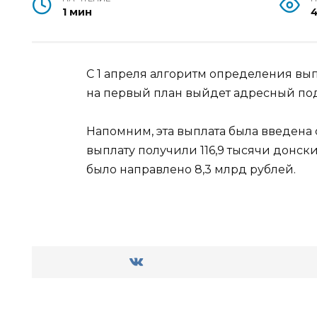
1 мин
С 1 апреля алгоритм определения выпл
на первый план выйдет адресный по
Напомним, эта выплата была введена с
выплату получили 116,9 тысячи донски
было направлено 8,3 млрд рублей.