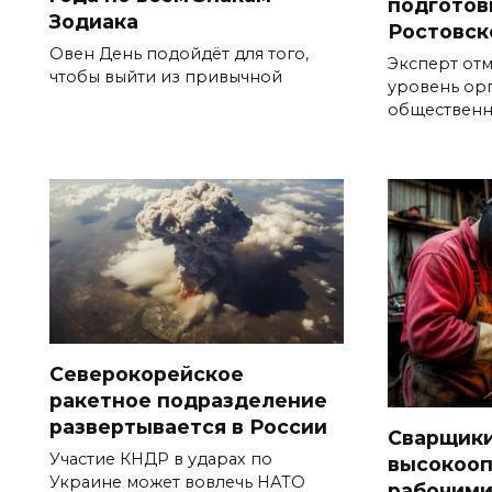
подготов
Зодиака
Ростовск
Овен День подойдёт для того,
Эксперт от
чтобы выйти из привычной
уровень ор
общественн
Северокорейское
ракетное подразделение
развертывается в России
Сварщики
Участие КНДР в ударах по
высокоо
Украине может вовлечь НАТО
рабочими