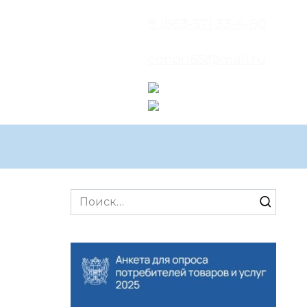
8 (863-57) 33-4-80
conon65@mail.ru
Search
for: