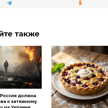
йте также
Россия должна
ова к затяжному
у на Украине