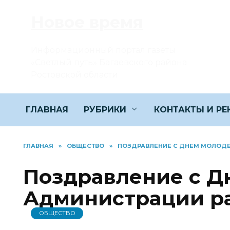
Перейти
Новое время
к
содержанию
Информационный портал газеты
«Светлый путь» Багаевского района
Ростовской области
ГЛАВНАЯ
РУБРИКИ
КОНТАКТЫ И Р
ГЛАВНАЯ
»
ОБЩЕСТВО
»
ПОЗДРАВЛЕНИЕ С ДНЕМ МОЛОД
Поздравление с Д
Администрации р
ОБЩЕСТВО