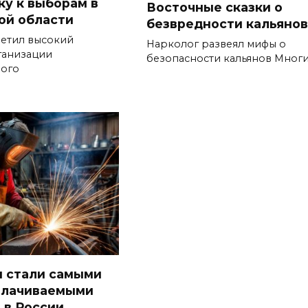
ку к выборам в
Восточные сказки о
ой области
безвредности кальянов
метил высокий
Нарколог развеял мифы о
ганизации
безопасности кальянов Мног
ого
 стали самыми
плачиваемыми
 в России