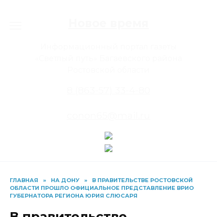
Перейти
к
Новое время
содержанию
Информационный портал газеты
«Светлый путь» Багаевского района
Ростовской области
8 (863-57) 33-4-80
conon65@mail.ru
ГЛАВНАЯ
»
НА ДОНУ
»
В ПРАВИТЕЛЬСТВЕ РОСТОВСКОЙ
ОБЛАСТИ ПРОШЛО ОФИЦИАЛЬНОЕ ПРЕДСТАВЛЕНИЕ ВРИО
ГУБЕРНАТОРА РЕГИОНА ЮРИЯ СЛЮСАРЯ
В правительстве