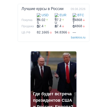
Лучшие курсы в
России
09.08.2026
USD
EUR
BTC
84.02
97.2
64868
Покупка
82.4
87.4
64868
Продажа
82.1665
94.8366
—
ЦБ РФ
bankiros.ru
Где будет встреча
президентов США
и России: Европа?