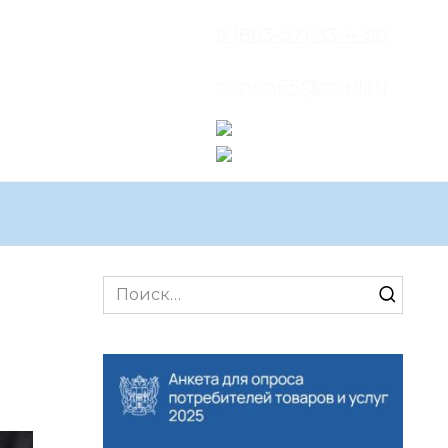
8 (863-57) 33-4-80
conon65@mail.ru
Search
for: