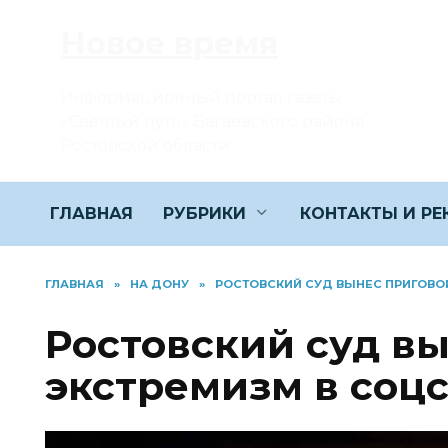
Перейти
Новое время
к
содержанию
Информационный портал газеты
«Светлый путь» Багаевского района
Ростовской области
ГЛАВНАЯ
РУБРИКИ
КОНТАКТЫ И Р
ГЛАВНАЯ
»
НА ДОНУ
»
РОСТОВСКИЙ СУД ВЫНЕС ПРИГОВОР
Ростовский суд вы
экстремизм в соцс