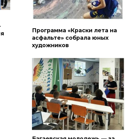
-
Программа «Краски лета на
ся
асфальте» собрала юных
художников
Багаевская молодежь — за