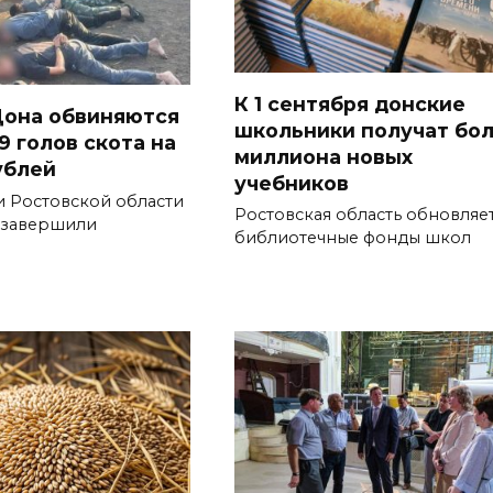
К 1 сентября донские
она обвиняются
школьники получат бо
9 голов скота на
миллиона новых
ублей
учебников
и Ростовской области
Ростовская область обновляе
 завершили
библиотечные фонды школ