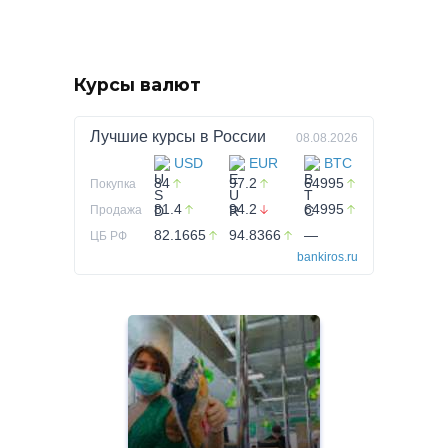
Курсы валют
Лучшие курсы в
России
08.08.2026
USD
EUR
BTC
84
97.2
64995
Покупка
81.4
94.2
64995
Продажа
82.1665
94.8366
—
ЦБ РФ
bankiros.ru