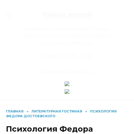
Перейти
к
Новое время
содержанию
Информационный портал газеты
«Светлый путь» Багаевского района
Ростовской области
8 (863-57) 33-4-80
conon65@mail.ru
ГЛАВНАЯ
»
ЛИТЕРАТУРНАЯ ГОСТИНАЯ
»
ПСИХОЛОГИЯ
ФЕДОРА ДОСТОЕВСКОГО
Психология Федора