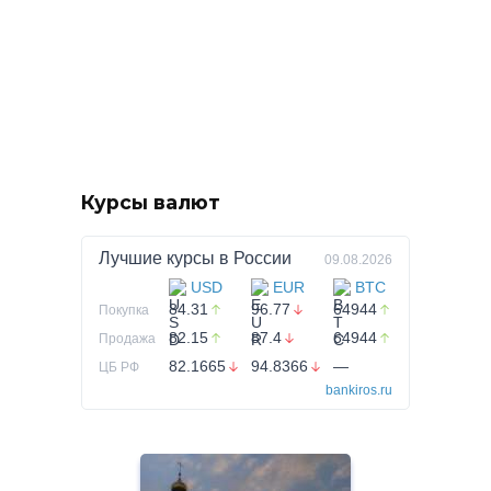
Курсы валют
Лучшие курсы в
России
09.08.2026
USD
EUR
BTC
84.31
96.77
64944
Покупка
82.15
87.4
64944
Продажа
82.1665
94.8366
—
ЦБ РФ
bankiros.ru