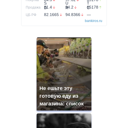
81.4
94.2
65178
Продажа
82.1665
94.8366
—
ЦБ РФ
bankiros.ru
Не ешьте эту
готовую еду из
магазина: список