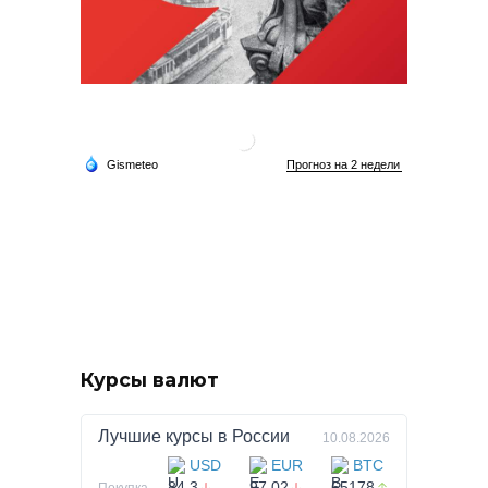
Курсы валют
Лучшие курсы в
России
10.08.2026
USD
EUR
BTC
84.3
97.02
65178
Покупка