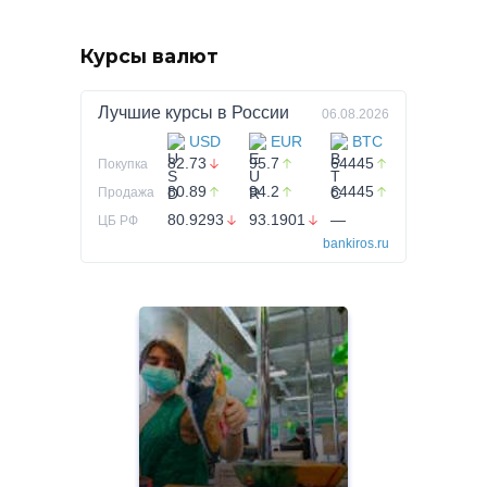
Курсы валют
Лучшие курсы в
России
06.08.2026
USD
EUR
BTC
82.73
95.7
64445
Покупка
80.89
94.2
64445
Продажа
80.9293
93.1901
—
ЦБ РФ
bankiros.ru