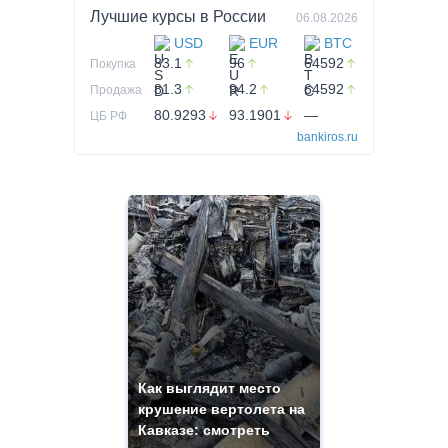
Лучшие курсы в
России
06.08.2026
USD
EUR
BTC
83.1
96
64592
Покупка
81.3
94.2
64592
Продажа
80.9293
93.1901
—
ЦБ РФ
bankiros.ru
Как выглядит место
крушение вертолета на
Кавказе: смотреть