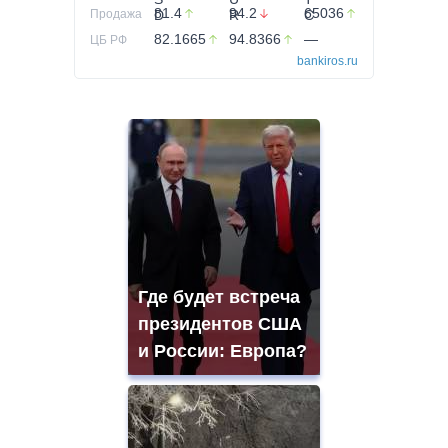
81.4
94.2
65036
Продажа
82.1665
94.8366
—
ЦБ РФ
bankiros.ru
Где будет встреча
президентов США
и России: Европа?