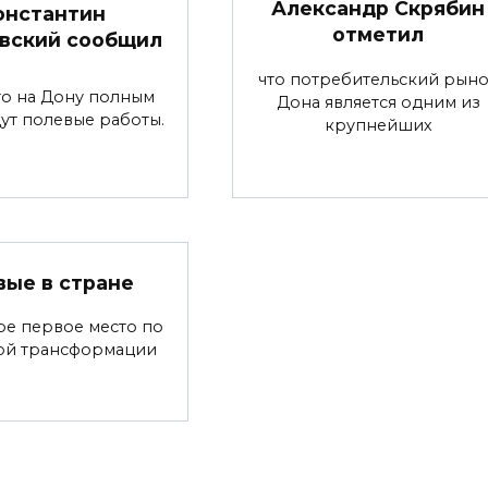
Александр Скрябин
онстантин
отметил
вский сообщил
что потребительский рын
что на Дону полным
Дона является одним из
ут полевые работы.
крупнейших
вые в стране
ре первое место по
ой трансформации