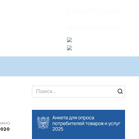
8 (863-57) 33-4-80
conon65@mail.ru
Search
for:
ВАНО
2020