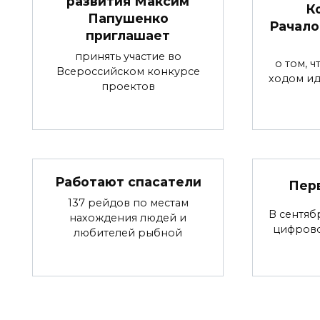
развития Максим
К
Папушенко
Рачало
приглашает
принять участие во
о том, 
Всероссийском конкурсе
ходом ид
проектов
Работают спасатели
Пер
137 рейдов по местам
В сентяб
нахождения людей и
цифров
любителей рыбной