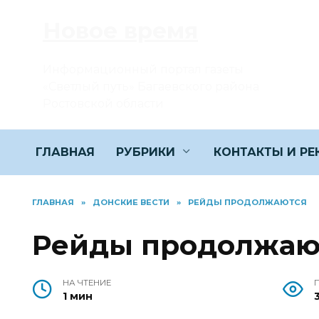
Перейти
Новое время
к
содержанию
Информационный портал газеты
«Светлый путь» Багаевского района
Ростовской области
ГЛАВНАЯ
РУБРИКИ
КОНТАКТЫ И Р
ГЛАВНАЯ
»
ДОНСКИЕ ВЕСТИ
»
РЕЙДЫ ПРОДОЛЖАЮТСЯ
Рейды продолжаю
НА ЧТЕНИЕ
1 мин