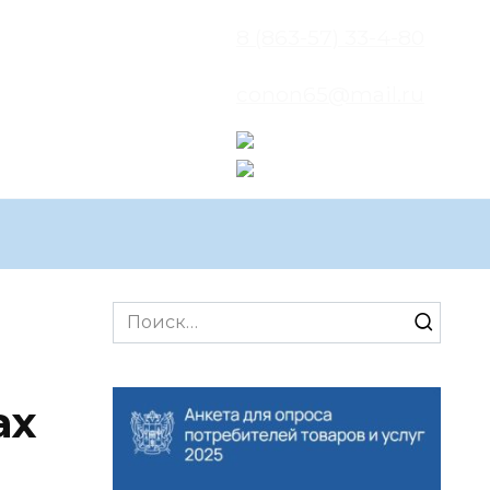
8 (863-57) 33-4-80
conon65@mail.ru
Search
for:
ах