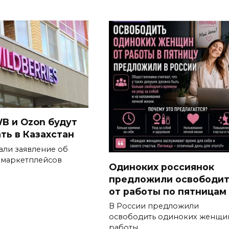
B и Ozon будут
ть в Казахстан
али заявление об
 маркетплейсов
Одиноких россиянок
предложили освободи
от работы по пятницам
В России предложили
освободить одиноких женщи
работы