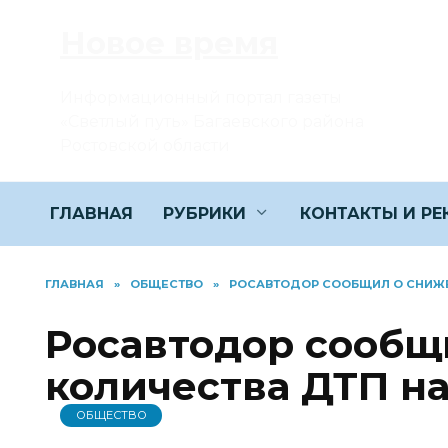
Перейти
Новое время
к
содержанию
Информационный портал газеты
«Светлый путь» Багаевского района
Ростовской области
ГЛАВНАЯ
РУБРИКИ
КОНТАКТЫ И Р
ГЛАВНАЯ
»
ОБЩЕСТВО
»
РОСАВТОДОР СООБЩИЛ О СНИЖЕ
Росавтодор сообщ
количества ДТП н
ОБЩЕСТВО