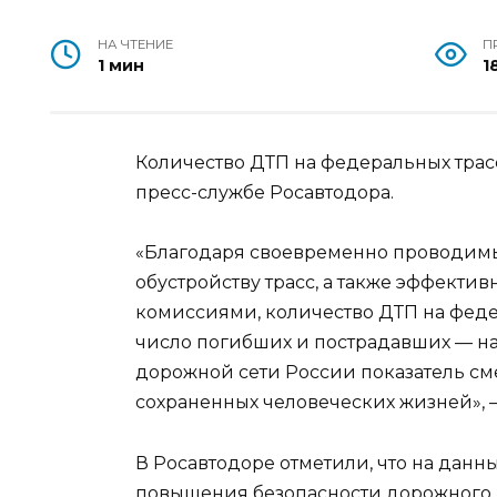
НА ЧТЕНИЕ
П
1 мин
1
Количество ДТП на федеральных трасс
пресс-службе Росавтодора.
«Благодаря своевременно проводим
обустройству трасс, а также эффект
комиссиями, количество ДТП на федер
число погибших и пострадавших — на 
дорожной сети России показатель сме
сохраненных человеческих жизней», —
В Росавтодоре отметили, что на данн
повышения безопасности дорожного 