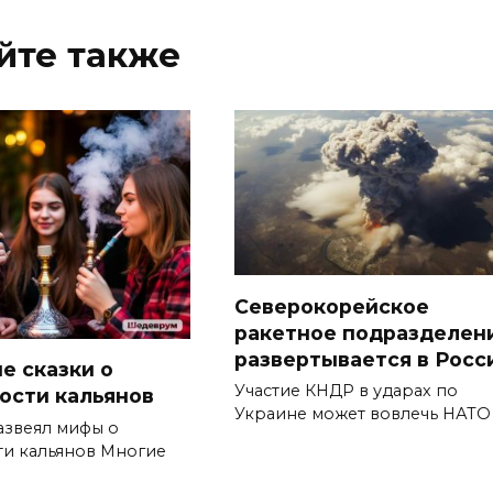
йте также
Северокорейское
ракетное подразделен
развертывается в Росс
е сказки о
Участие КНДР в ударах по
ости кальянов
Украине может вовлечь НАТО
азвеял мифы о
ти кальянов Многие