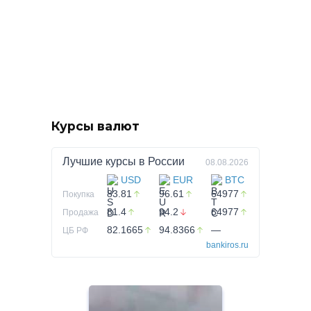
Курсы валют
Лучшие курсы в
России
08.08.2026
USD
EUR
BTC
83.81
96.61
64977
Покупка
81.4
94.2
64977
Продажа
82.1665
94.8366
—
ЦБ РФ
bankiros.ru