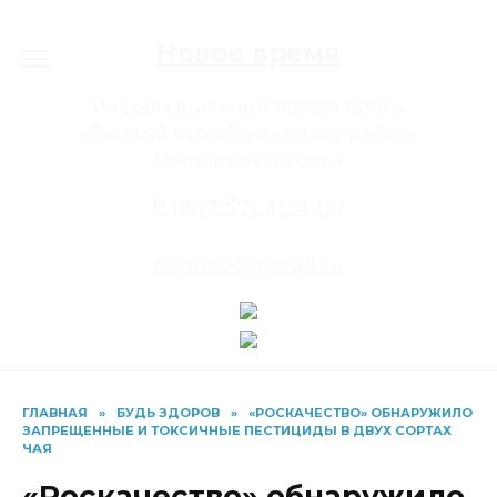
Перейти
к
Новое время
содержанию
Информационный портал газеты
«Светлый путь» Багаевского района
Ростовской области
8 (863-57) 33-4-80
conon65@mail.ru
ГЛАВНАЯ
»
БУДЬ ЗДОРОВ
»
«РОСКАЧЕСТВО» ОБНАРУЖИЛО
ЗАПРЕЩЕННЫЕ И ТОКСИЧНЫЕ ПЕСТИЦИДЫ В ДВУХ СОРТАХ
ЧАЯ
«Роскачество» обнаружило