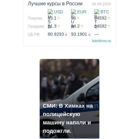
Лучшие курсы в
России
06.08.2026
USD
EUR
BTC
83.1
96
64592
Покупка
81.3
94.2
64592
Продажа
80.9293
93.1901
—
ЦБ РФ
bankiros.ru
СМИ: В Химках на
полицейскую
машину напали и
подожгли.