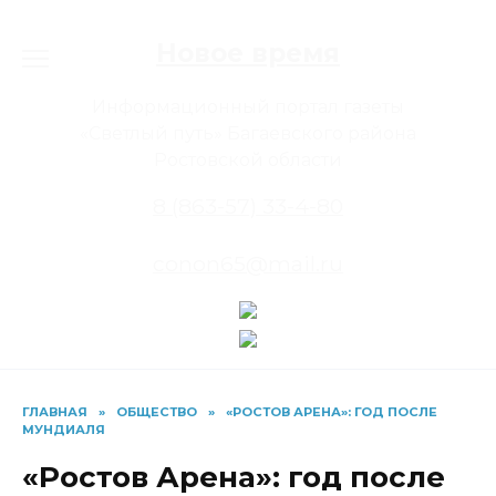
Перейти
к
Новое время
содержанию
Информационный портал газеты
«Светлый путь» Багаевского района
Ростовской области
8 (863-57) 33-4-80
conon65@mail.ru
ГЛАВНАЯ
»
ОБЩЕСТВО
»
«РОСТОВ АРЕНА»: ГОД ПОСЛЕ
МУНДИАЛЯ
«Ростов Арена»: год после