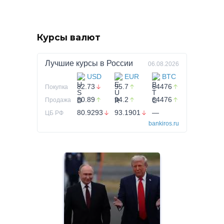
Курсы валют
Лучшие курсы в
России
06.08.2026
USD
EUR
BTC
82.73
95.7
64476
Покупка
80.89
94.2
64476
Продажа
80.9293
93.1901
—
ЦБ РФ
bankiros.ru