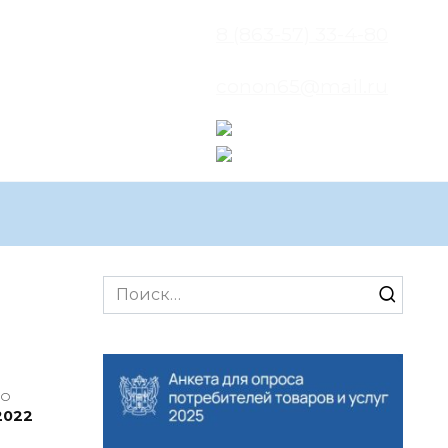
8 (863-57) 33-4-80
conon65@mail.ru
Search
for:
НО
2022