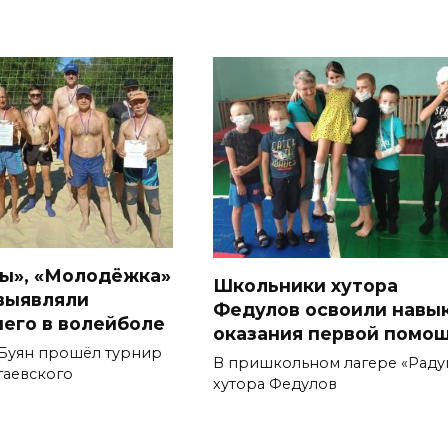
ы», «Молодёжка»
Школьники хутора
 выявляли
Федулов освоили навы
его в волейболе
оказания первой помо
 Буян прошёл турнир
В пришкольном лагере «Раду
гаевского
хутора Федулов