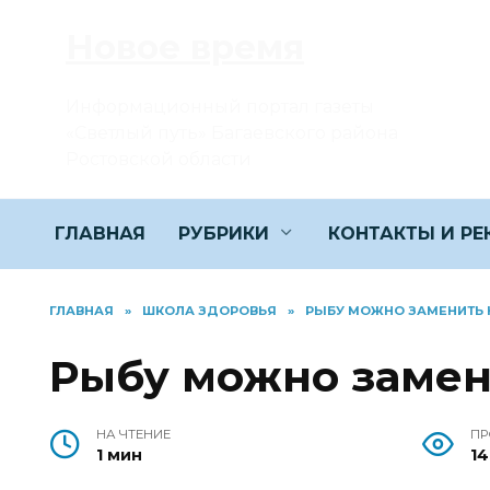
Перейти
Новое время
к
содержанию
Информационный портал газеты
«Светлый путь» Багаевского района
Ростовской области
ГЛАВНАЯ
РУБРИКИ
КОНТАКТЫ И Р
ГЛАВНАЯ
»
ШКОЛА ЗДОРОВЬЯ
»
РЫБУ МОЖНО ЗАМЕНИТЬ
Рыбу можно заме
НА ЧТЕНИЕ
ПР
1 мин
14