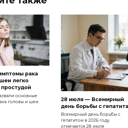
йте также
имптомы рака
 шеи легко
с простудой
азвали основные
28 июля — Всемирный
ака головы и шеи
день борьбы с гепатит
Всемирный день борьбы с
гепатитом в 2026 году
отмечается 28 июля