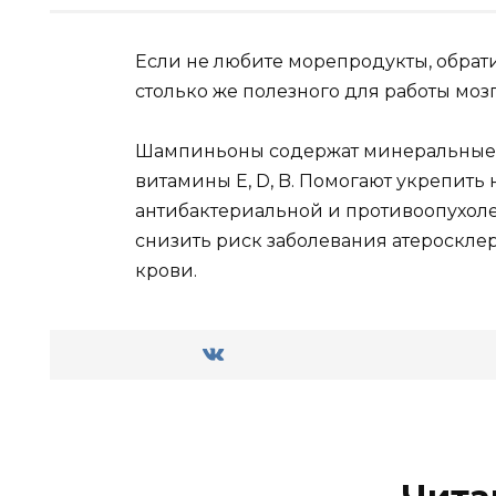
Eсли не любите морепродукты, обрат
столько же полезного для работы мозг
Шампиньоны содержат минеральные ве
витамины E, D, B. Помогают укрепить
антибактериальной и противоопухоле
снизить риск заболевания атероскле
крови.