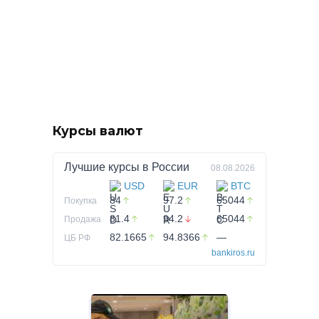
Курсы валют
Лучшие курсы в
России
08.08.2026
USD
EUR
BTC
84
97.2
65044
Покупка
81.4
94.2
65044
Продажа
82.1665
94.8366
—
ЦБ РФ
bankiros.ru