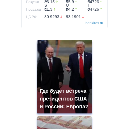
83.15
95.9
64726
Покупка
81.3
94.2
64726
Продажа
80.9293
93.1901
—
ЦБ РФ
bankiros.ru
Где будет встреча
президентов США
и России: Европа?