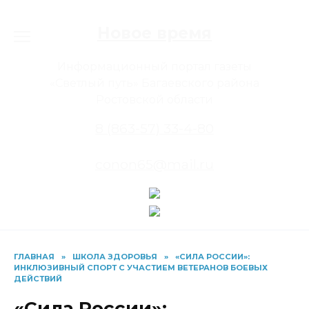
Перейти
к
Новое время
содержанию
Информационный портал газеты
«Светлый путь» Багаевского района
Ростовской области
8 (863-57) 33-4-80
conon65@mail.ru
ГЛАВНАЯ
»
ШКОЛА ЗДОРОВЬЯ
»
«СИЛА РОССИИ»:
ИНКЛЮЗИВНЫЙ СПОРТ С УЧАСТИЕМ ВЕТЕРАНОВ БОЕВЫХ
ДЕЙСТВИЙ
«Сила России»: