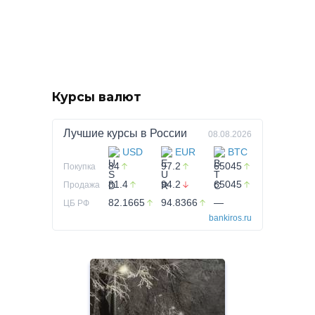
Курсы валют
Лучшие курсы в
России
08.08.2026
USD
EUR
BTC
84
97.2
65045
Покупка
81.4
94.2
65045
Продажа
82.1665
94.8366
—
ЦБ РФ
bankiros.ru