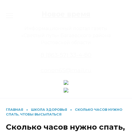
Перейти
к
Новое время
содержанию
Информационный портал газеты
«Светлый путь» Багаевского района
Ростовской области
8 (863-57) 33-4-80
conon65@mail.ru
ГЛАВНАЯ
»
ШКОЛА ЗДОРОВЬЯ
»
СКОЛЬКО ЧАСОВ НУЖНО
СПАТЬ, ЧТОБЫ ВЫСЫПАТЬСЯ
Сколько часов нужно спать,