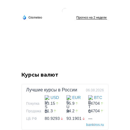
Курсы валют
Лучшие курсы в
России
06.08.2026
USD
EUR
BTC
83.15
95.9
64704
Покупка
81.3
94.2
64704
Продажа
80.9293
93.1901
—
ЦБ РФ
bankiros.ru