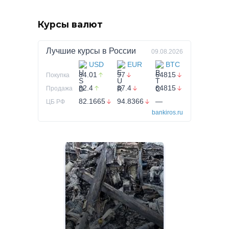
Курсы валют
Лучшие курсы в
России
09.08.2026
USD
EUR
BTC
84.01
97
64815
Покупка
82.4
87.4
64815
Продажа
82.1665
94.8366
—
ЦБ РФ
bankiros.ru