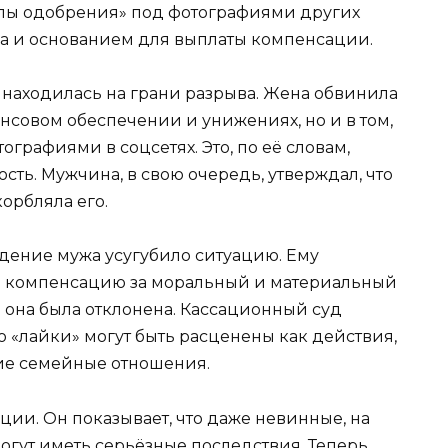
налы одобрения» под фотографиями других
а и основанием для выплаты компенсации.
о находилась на грани разрыва. Жена обвинила
нсовом обеспечении и унижениях, но и в том,
ографиями в соцсетях. Это, по её словам,
ть. Мужчина, в свою очередь, утверждал, что
орбляла его.
едение мужа усугубило ситуацию. Ему
и компенсацию за моральный и материальный
 она была отклонена. Кассационный суд
 «лайки» могут быть расценены как действия,
е семейные отношения.
ции. Он показывает, что даже невинные, на
могут иметь серьёзные последствия. Теперь