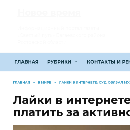
Перейти
Новое время
к
содержанию
Информационный портал газеты
«Светлый путь» Багаевского района
Ростовской области
ГЛАВНАЯ
РУБРИКИ
КОНТАКТЫ И Р
ГЛАВНАЯ
»
В МИРЕ
»
ЛАЙКИ В ИНТЕРНЕТЕ: СУД ОБЯЗАЛ М
Лайки в интернете
платить за активн