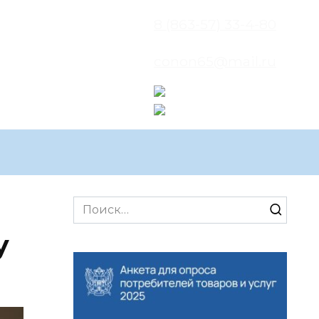
8 (863-57) 33-4-80
conon65@mail.ru
Search
for:
у