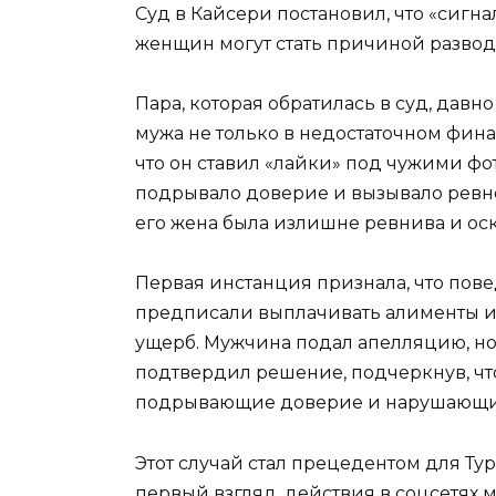
Суд в Кайсери постановил, что «сиг
женщин могут стать причиной развод
Пара, которая обратилась в суд, давн
мужа не только в недостаточном фина
что он ставил «лайки» под чужими фот
подрывало доверие и вызывало ревнос
его жена была излишне ревнива и оск
Первая инстанция признала, что пов
предписали выплачивать алименты 
ущерб. Мужчина подал апелляцию, но
подтвердил решение, подчеркнув, что
подрывающие доверие и нарушающи
Этот случай стал прецедентом для Тур
первый взгляд, действия в соцсетях 