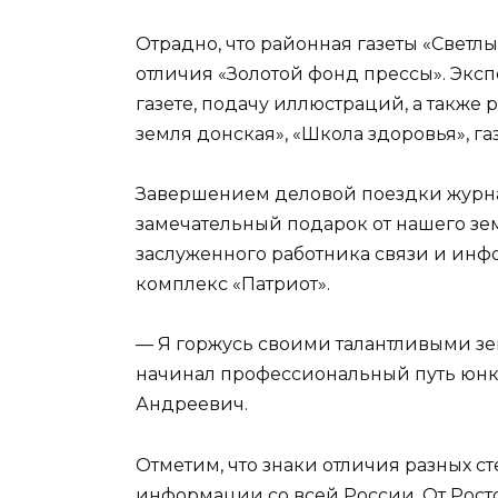
Отрадно, что районная газеты «Светл
отличия «Золотой фонд прессы». Эксп
газете, подачу иллюстраций, а такж
земля донская», «Школа здоровья», га
Завершением деловой поездки журнал
замечательный подарок от нашего зе
заслуженного работника связи и ин
комплекс «Патриот».
— Я горжусь своими талантливыми зе
начинал профессиональный путь юнк
Андреевич.
Отметим, что знаки отличия разных с
информации со всей России. От Рост