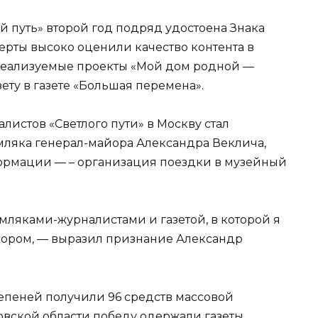
ый путь» второй год подряд удостоена Знака
ерты высоко оценили качество контента в
е реализуемые проекты «Мой дом родной —
зету в газете «Большая перемена».
истов «Светлого пути» в Москву стал
мляка генерал-майора Александра Веклича,
формации — – организация поездки в музейный
мляками-журналистами и газетой, в которой я
ором, — выразил признание Александр
тепеней получили 96 средств массовой
овской области победу одержали газеты