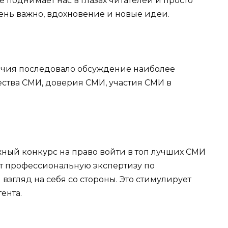
 поднимает нас в глазах читателей и просто
очень важно, вдохновение и новые идеи.
ичия последовало обсуждение наиболее
ества СМИ, доверия СМИ, участия СМИ в
жный конкурс на право войти в топ лучших СМИ
ют профессиональную экспертизу по
взгляд на себя со стороны. Это стимулирует
ента.