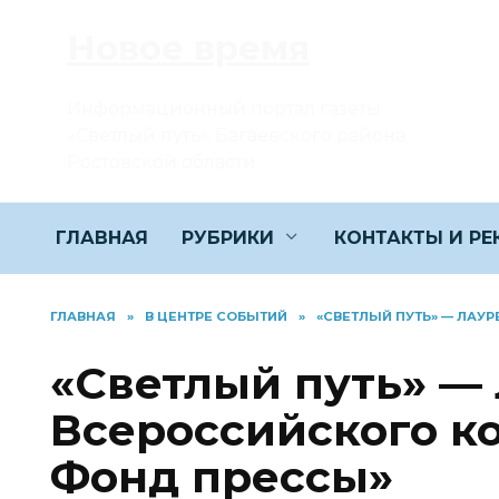
Перейти
Новое время
к
содержанию
Информационный портал газеты
«Светлый путь» Багаевского района
Ростовской области
ГЛАВНАЯ
РУБРИКИ
КОНТАКТЫ И Р
ГЛАВНАЯ
»
В ЦЕНТРЕ СОБЫТИЙ
»
«СВЕТЛЫЙ ПУТЬ» — ЛАУ
«Светлый путь» — 
Всероссийского к
Фонд прессы»