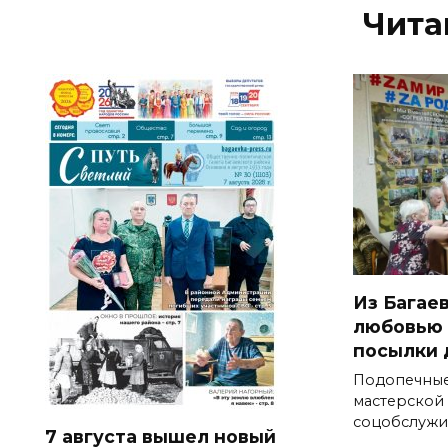
Чита
Из Багае
любовью 
посылки 
Подопечны
мастерской
соцобслужи
7 августа вышел новый