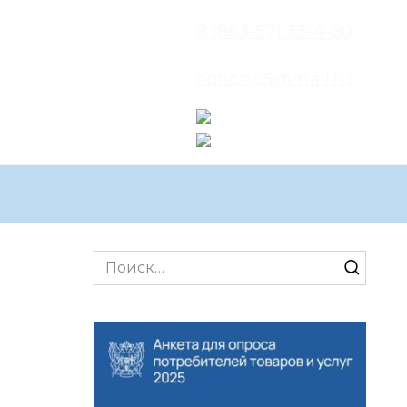
8 (863-57) 33-4-80
conon65@mail.ru
Search
for: