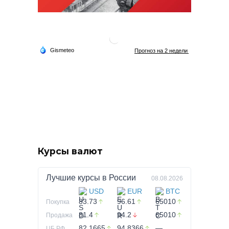
Курсы валют
Лучшие курсы в
России
08.08.2026
USD
EUR
BTC
83.73
96.61
65010
Покупка
81.4
94.2
65010
Продажа
82.1665
94.8366
—
ЦБ РФ