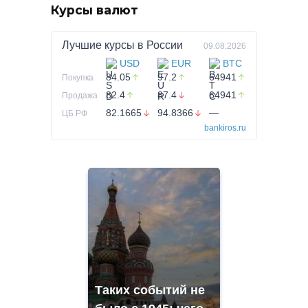
Курсы валют
Лучшие курсы в
России
09.08.2026
USD
EUR
BTC
84.05
97.2
64941
Покупка
82.4
87.4
64941
Продажа
82.1665
94.8366
—
ЦБ РФ
bankiros.ru
Таких событий не