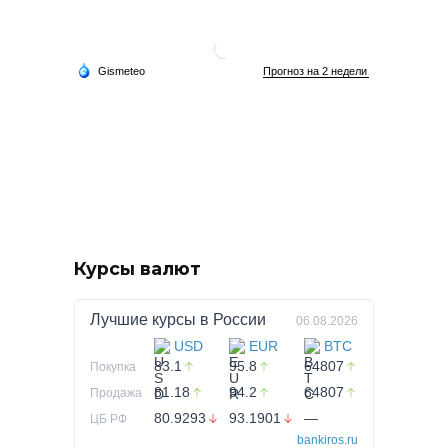
Курсы валют
Лучшие курсы в
России
06.08.2026
USD
EUR
BTC
83.1
95.8
64807
Покупка
81.18
94.2
64807
Продажа
80.9293
93.1901
—
ЦБ РФ
bankiros.ru