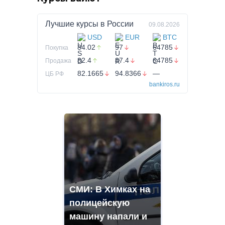
Лучшие курсы в
России
09.08.2026
USD
EUR
BTC
84.02
97
64785
Покупка
82.4
87.4
64785
Продажа
82.1665
94.8366
—
ЦБ РФ
bankiros.ru
СМИ: В Химках на
полицейскую
машину напали и