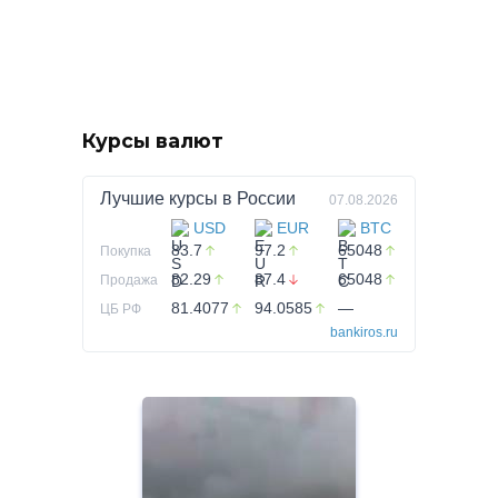
Курсы валют
Лучшие курсы в
России
07.08.2026
USD
EUR
BTC
83.7
97.2
65048
Покупка
82.29
87.4
65048
Продажа
81.4077
94.0585
—
ЦБ РФ
bankiros.ru