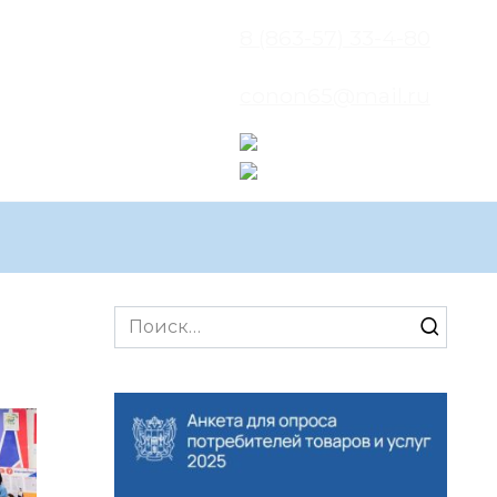
8 (863-57) 33-4-80
conon65@mail.ru
Search
for: