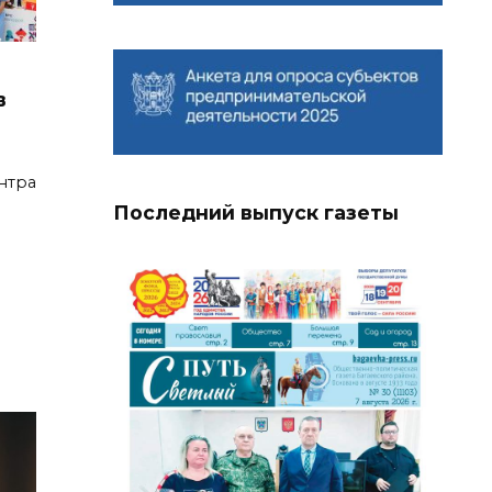
в
нтра
Последний выпуск газеты