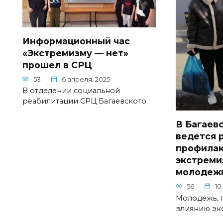
Информационный час
«Экстремизму — нет»
прошел в СРЦ
53
6 апреля, 2025
В отделении социальной
реабилитации СРЦ Багаевского
В Багаев
ведется 
профила
экстреми
молодеж
56
10
Молодежь, 
влиянию эк