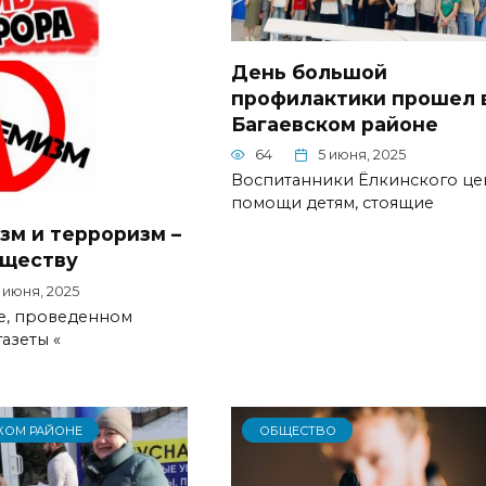
День большой
профилактики прошел 
Багаевском районе
64
5 июня, 2025
Воспитанники Ёлкинского це
помощи детям, стоящие
зм и терроризм –
бществу
 июня, 2025
е, проведенном
азеты «
КОМ РАЙОНЕ
ОБЩЕСТВО