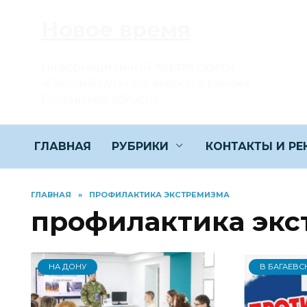
Перейти
Новое время
к
содержанию
Информационный портал газеты
«Светлый путь» Багаевского района
Ростовской области
ГЛАВНАЯ
РУБРИКИ
КОНТАКТЫ И Р
ГЛАВНАЯ
»
ПРОФИЛАКТИКА ЭКСТРЕМИЗМА
профилактика экс
НА ДОНУ
В БАГАЕВС