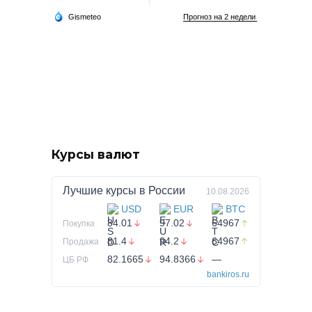
Курсы валют
Лучшие курсы в
России
10.08.2026
USD
EUR
BTC
84.01
97.02
64967
Покупка
81.4
94.2
64967
Продажа
82.1665
94.8366
—
ЦБ РФ
bankiros.ru