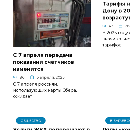
Тарифы н
Дону в 20
возрасту
47
26
В 2025 году
значительн
тарифов
С 7 апреля передача
показаний счётчиков
изменится
86
5 апреля, 2025
С 7 апреля россиян,
использующих карты Сбера,
ожидает
ОБЩЕСТВО
В БАГАЕВС
Услуги ЖКХ подорожают в
Ряды «ко