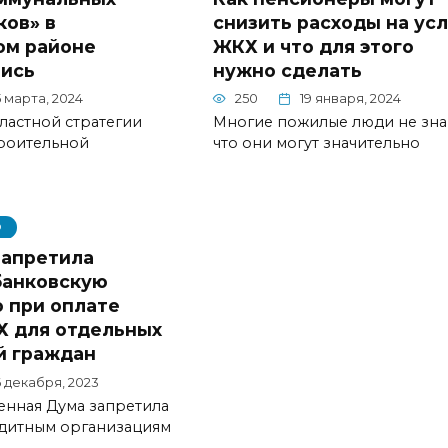
ов» в
снизить расходы на усл
ом районе
ЖКХ и что для этого
ись
нужно сделать
5 марта, 2024
250
19 января, 2024
ластной стратегии
Многие пожилые люди не зна
троительной
что они могут значительно
О
запретила
банковскую
 при оплате
Х для отдельных
й граждан
6 декабря, 2023
енная Дума запретила
едитным организациям