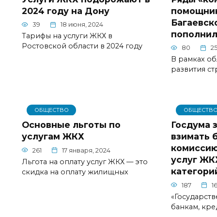
2024 году на Дону
помощник
Багаевск
39
18 июня, 2024
пополнил
Тарифы на услуги ЖКХ в
Ростовской области в 2024 году
80
2
В рамках об
развития с
ОБЩЕСТВО
ОБЩЕСТВ
Основные льготы по
Госдума 
услугам ЖКХ
взимать 
комиссию
261
17 января, 2024
услуг ЖК
Льгота на оплату услуг ЖКХ — это
категори
скидка на оплату жилищных
187
1
«Государств
банкам, кр