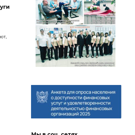
уги
ют,
Мы в соц. сетях