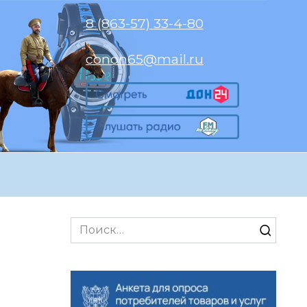
8 (863-57) 33-4-80
conon65@mail.ru
Search
for: