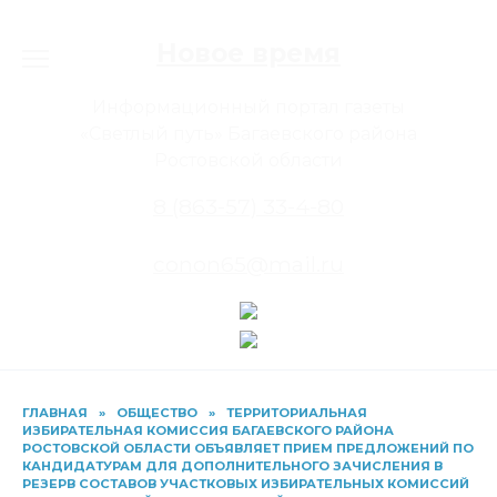
Перейти
к
Новое время
содержанию
Информационный портал газеты
«Светлый путь» Багаевского района
Ростовской области
8 (863-57) 33-4-80
conon65@mail.ru
ГЛАВНАЯ
»
ОБЩЕСТВО
»
ТЕРРИТОРИАЛЬНАЯ
ИЗБИРАТЕЛЬНАЯ КОМИССИЯ БАГАЕВСКОГО РАЙОНА
РОСТОВСКОЙ ОБЛАСТИ ОБЪЯВЛЯЕТ ПРИЕМ ПРЕДЛОЖЕНИЙ ПО
КАНДИДАТУРАМ ДЛЯ ДОПОЛНИТЕЛЬНОГО ЗАЧИСЛЕНИЯ В
РЕЗЕРВ СОСТАВОВ УЧАСТКОВЫХ ИЗБИРАТЕЛЬНЫХ КОМИССИЙ