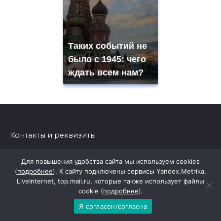
Таких событий не
было с 1945: чего
ждать всем нам?
Контакты и реквизиты
Для повышения удобства сайта мы используем cookies
Сетевое издание "Новое время"
(
подробнее
). К сайту подключены сервисы Yandex.Metrika,
Учредители ООО «Редакция газеты «Светлый путь»
LiveInternet, top.mail.ru, которые также использует файлы
Юридический и фактический адрес: 346610,
cookie (
подробнее
).
Ростовская область, Багаевский район, ст.
Я согласен/согласна
Багаевская ул. Демьяна Бедного 20А
И.О. Директора-главного редактор Обручев Д.А.: