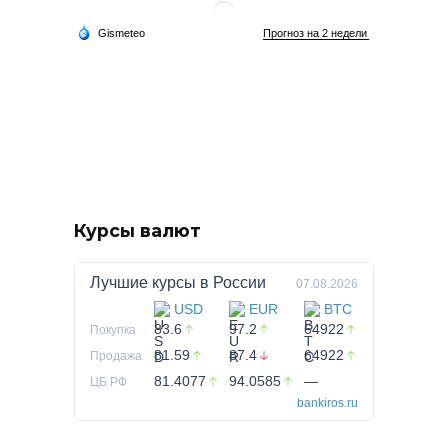
Курсы валют
Лучшие курсы в
России
07.08.2026
USD
EUR
BTC
83.6
97.2
64922
Покупка
81.59
87.4
64922
Продажа
81.4077
94.0585
—
ЦБ РФ
bankiros.ru