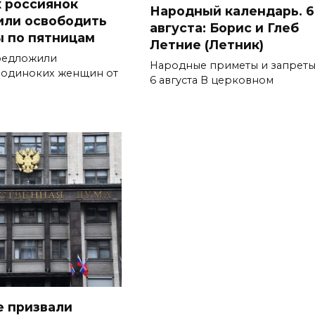
 россиянок
Народный календарь. 6
ли освободить
августа: Борис и Глеб
ы по пятницам
Летние (Летник)
редложили
Народные приметы и запреты
 одиноких женщин от
6 августа В церковном
е призвали