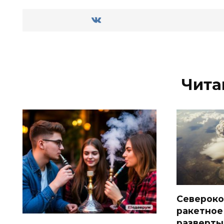
Чита
Североко
ракетное
разверты