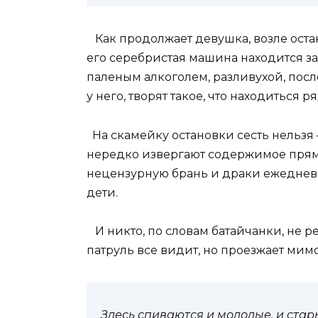
Как продолжает девушка, возле оста
его серебристая машина находится за
паленым алкоголем, разливухой, пос
у него, творят такое, что находиться
На скамейку остановки сесть нельзя 
нередко извергают содержимое прямо 
нецензурную брань и драки ежеднев
дети.
И никто, по словам батайчанки, не 
патруль все видит, но проезжает мим
Здесь спиваются и молодые, и стары