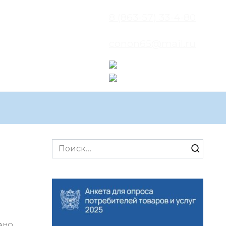
8 (863-57) 33-4-80
conon65@mail.ru
Search
for:
АНО