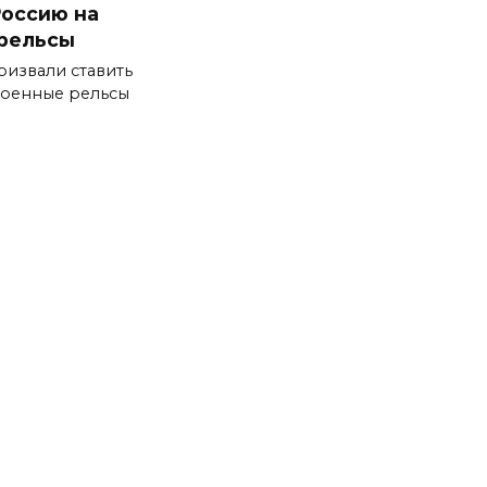
Россию на
рельсы
ризвали ставить
военные рельсы