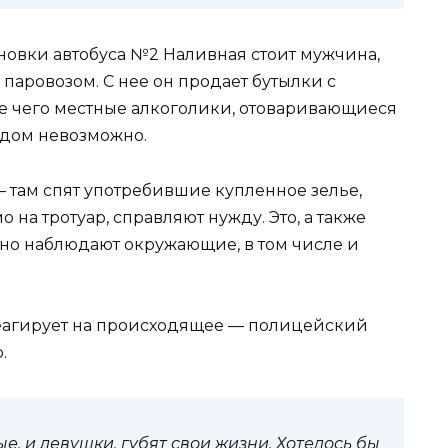
новки автобуса №2 Наливная стоит мужчина,
 паровозом. С нее он продает бутылки с
ле чего местные алкоголики, отоваривающиеся
 рядом невозможно.
– там спят употребившие купленное зелье,
на тротуар, справляют нужду. Это, а также
но наблюдают окружающие, в том числе и
реагирует на происходящее — полицейский
о.
е, и девушки, губят свои жизни. Хотелось бы