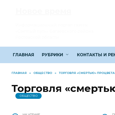
Перейти
Новое время
к
содержанию
Информационный портал газеты
«Светлый путь» Багаевского района
Ростовской области
ГЛАВНАЯ
РУБРИКИ
КОНТАКТЫ И Р
ГЛАВНАЯ
»
ОБЩЕСТВО
»
ТОРГОВЛЯ «СМЕРТЬЮ» ПРОЦВЕТА
Торговля «смерть
ОБЩЕСТВО
НА ЧТЕНИЕ
П