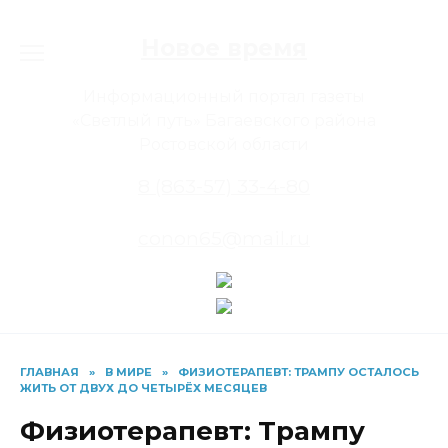
Перейти
к
Новое время
содержанию
Информационный портал газеты
«Светлый путь» Багаевского района
Ростовской области
8 (863-57) 33-4-80
conon65@mail.ru
ГЛАВНАЯ
»
В МИРЕ
»
ФИЗИОТЕРАПЕВТ: ТРАМПУ ОСТАЛОСЬ
ЖИТЬ ОТ ДВУХ ДО ЧЕТЫРЁХ МЕСЯЦЕВ
Физиотерапевт: Трампу