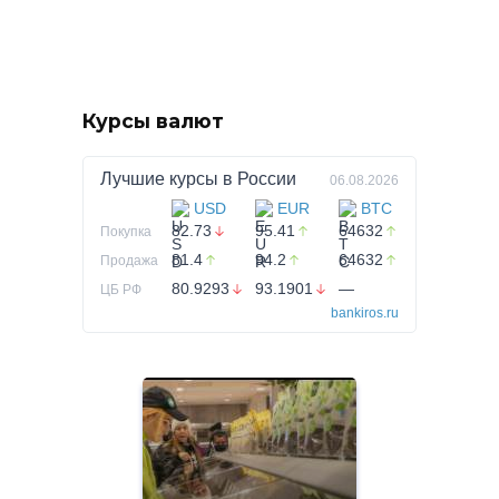
Курсы валют
Лучшие курсы в
России
06.08.2026
USD
EUR
BTC
82.73
95.41
64632
Покупка
81.4
94.2
64632
Продажа
80.9293
93.1901
—
ЦБ РФ
bankiros.ru